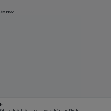
hẩm khác.
hỉ
104 Trần Nhật Duật nối dài, Phường Phước Hòa, Khánh