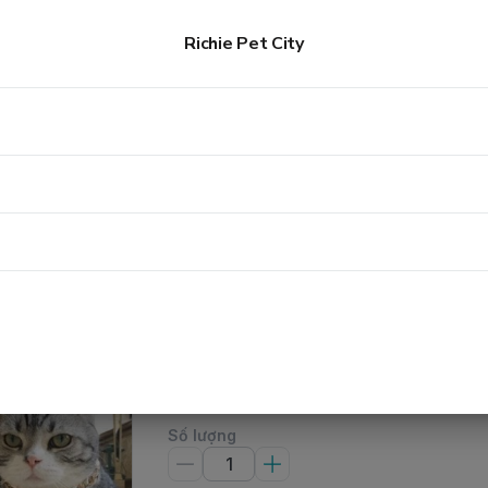
DÂY DẮT
Vòng cổ dây chuyền Rich kid
Richie Pet City
Vòng cổ dây chuyền Rich k
40.000đ
Loại
:
Bạc
Vàng
Vàng
Kích cỡ
:
Size nhỏ
Size S 20-26cm
Size l
Size L 30-36cm
Số lượng