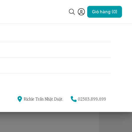
Giỏ hàng (0)
id
Yêu thích
ớn
Size M 25-31cm
Richie Trần Nhật Duật
02583.899.699