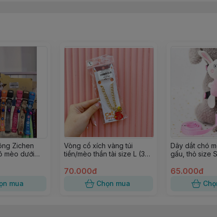
ông Zichen
Vòng cổ xích vàng túi
Dây dắt chó m
ó mèo dưới
tiền/mèo thần tài size L (30-
gấu, thỏ size 
40cm)
70.000đ
65.000đ
ọn mua
Chọn mua
Chọ