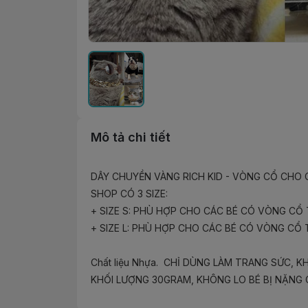
Mô tả chi tiết
DÂY CHUYỀN VÀNG RICH KID - VÒNG CỔ CHO C
SHOP CÓ 3 SIZE:

+ SIZE S: PHÙ HỢP CHO CÁC BÉ CÓ VÒNG CỔ 
+ SIZE L: PHÙ HỢP CHO CÁC BÉ CÓ VÒNG CỔ 
Chất liệu Nhựa.  CHỈ DÙNG LÀM TRANG SỨC,
KHỐI LƯỢNG 30GRAM, KHÔNG LO BÉ BỊ NẶNG 