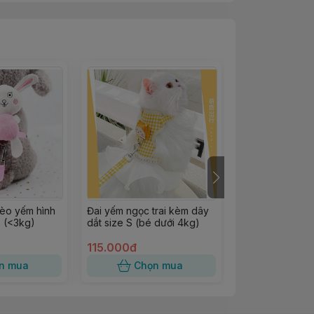
èo yếm hình
Đai yếm ngọc trai kèm dây
Vòng cổ nơ Zic
S (<3kg)
dắt size S (bé dưới 4kg)
thương cho ch
115.000đ
40.000đ
n mua
Chọn mua
Chọn