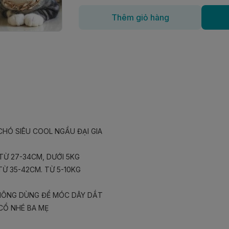
Thêm giỏ hàng
HÓ SIÊU COOL NGẦU ĐẠI GIA

TỪ 27-34CM, DƯỚI 5KG
TỪ 35-42CM. TỪ 5-10KG
 KHÔNG DÙNG ĐỂ MÓC DÂY DẮT

CỔ NHÉ BA MẸ