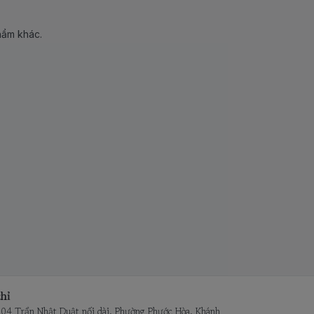
hẩm khác.
hỉ
104 Trần Nhật Duật nối dài, Phường Phước Hòa, Khánh