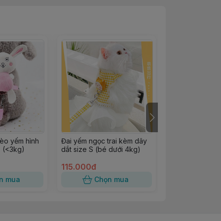
èo yếm hình
Đai yếm ngọc trai kèm dây
Vòng cổ nơ Zic
S (<3kg)
dắt size S (bé dưới 4kg)
thương cho ch
115.000đ
40.000đ
n mua
Chọn mua
Chọn