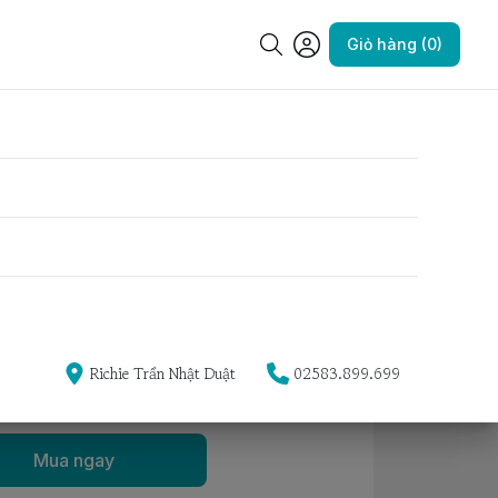
Giỏ hàng (0)
Yêu thích
Size 1 (40-50cm)
Size 8 (dưới 2kg)
Richie Trần Nhật Duật
02583.899.699
Mua ngay