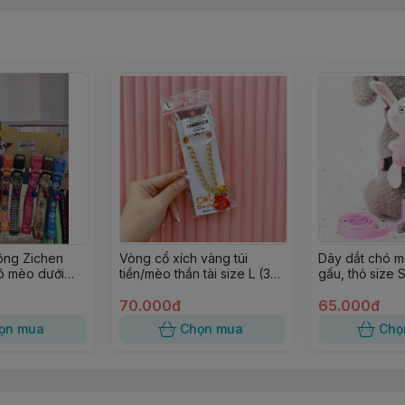
cưng tiêm thuốc.
 sẽ không còn bị chó cưng quay lại cắn vào tay nữa.
 không gây hại
ông Zichen
Vòng cổ xích vàng túi
Dây dắt chó m
ó mèo dưới
tiền/mèo thần tài size L (30-
gấu, thỏ size 
40cm)
70.000đ
65.000đ
ọn mua
Chọn mua
Chọ