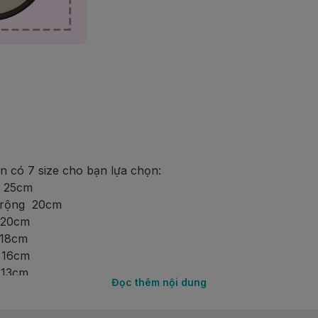
n có 7 size cho bạn lựa chọn:
g 25cm
 rộng  20cm
 20cm
 18cm
 16cm
 13cm
Đọc thêm nội dung
 12cm
 10cm