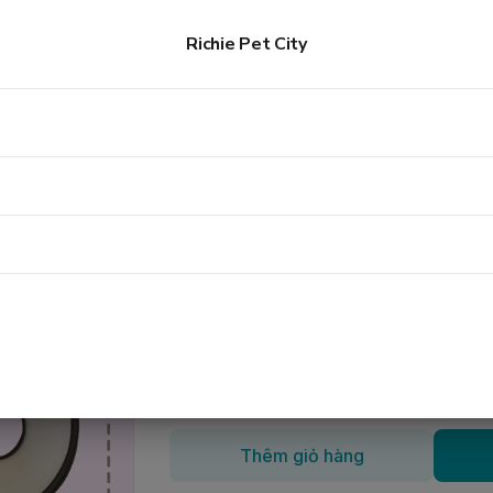
DÂY DẮT
Vòng chống liếm Elizabeth
Richie Pet City
Vòng chống liếm Elizabeth
30.000đ
Kích cỡ
:
Size 7 (19-22cm)
Size 6 (23-25cm)
Size 2 (34-41cm)
Số lượng
Thêm giỏ hàng