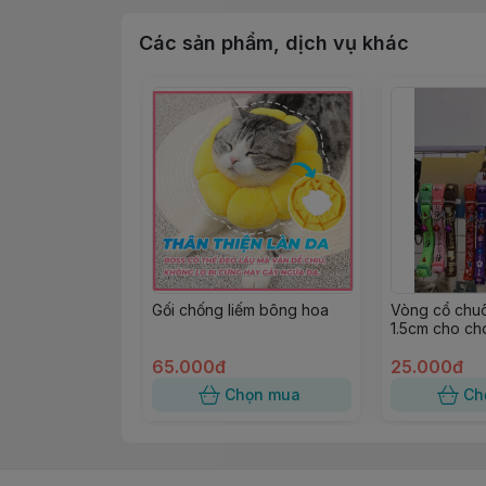
- Chụp bảo vệ giúp cho bạn khi cho cún 
Các sản phẩm, dịch vụ khác
- Bạn có thể yên tâm rằng khi tiêm thuốc
+ Được làm từ chất liệu cao cấp, an toàn
Gối chống liếm bông hoa
Vòng cổ chu
1.5cm cho ch
10kg
65.000đ
25.000đ
Chọn mua
Ch