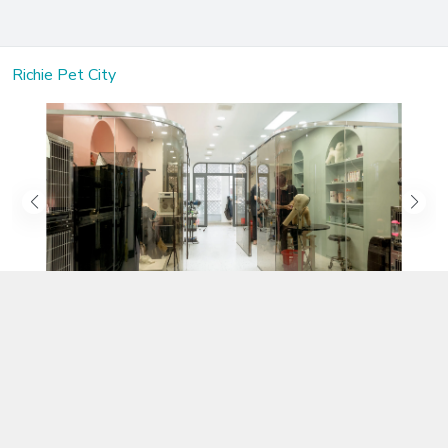
Richie Pet City
Kết nối với chúng tôi
02583.899.699
https://www.facebook.com/richiepetcity/
richiepetshopnt@gmail.com
Địa chỉ
Lô 104 Trần Nhật Duật nối dài, Phường Phước Hòa, Khánh Hòa -