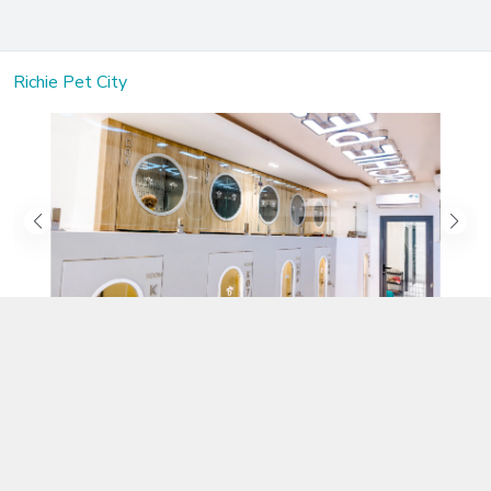
Richie Pet City
Kết nối với chúng tôi
02583.899.699
https://www.facebook.com/richiepetcity/
richiepetshopnt@gmail.com
Địa chỉ
Lô 104 Trần Nhật Duật nối dài, Phường Phước Hòa, Khánh Hòa -