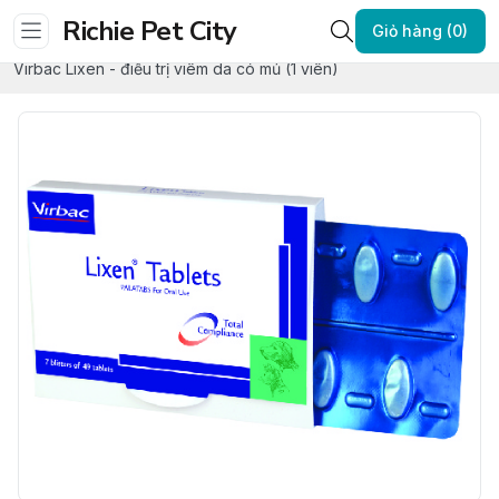
Richie Pet City
Trang chủ
DINH DƯỠNG - DỤNG CỤ Y TẾ
Giỏ hàng (0)
Thuốc điều trị - Phụ kiện y tế
Virbac Lixen - điều trị viêm da có mủ (1 viên)