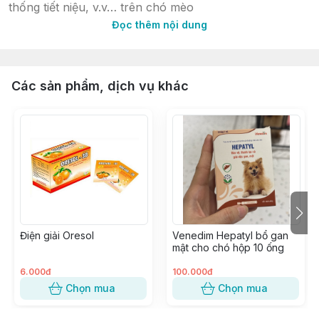
thống tiết niệu, v.v… trên chó mèo
Đọc thêm nội dung
Lixen Mùi vị hấp dẫn của sản phẩm cùng với khía phân
liều sẽ giúp quá trình sử dụng dễ dàng và thuận tiện
hơn.
Các sản phẩm, dịch vụ khác
– Lixen Có mùi vị thịt heo hấp dẫn, thú cưng có thể tự
dùng, chủ nuôi dễ dàng cho chó mèo của mình uố.ng.
Chó, mèo đều có thể dử sụng Lexin Tablet
– Lixen Tablet Virbac Dạng viên mềm u.ống
– Có thể sử dụng kèm sản phẩm hỗ trợ phục hồi da
lông, nhanh mọc lại lông, nhanh lành vết thương trên
Điện giải Oresol
Venedim Hepatyl bổ gan
da: Megaderm của Virbac để tăng hiệu quả phục hồi.
mật cho chó hộp 10 ống
HƯỚNG DẪN SỬ DỤNG:
6.000đ
100.000đ
Chọn mua
Chọn mua
– 1 viên Lexin Tablet cho 10kg thể trọng / ngày. Có thể
bẻ viên theo khía phân liều theo cân nặng của thú