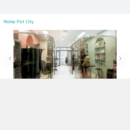
Richie Pet City
Kết nối với chúng tôi
02583.899.699
https://www.facebook.com/richiepetcity/
richiepetshopnt@gmail.com
Địa chỉ
Lô 104 Trần Nhật Duật nối dài, Phường Phước Hòa, Khánh Hòa -