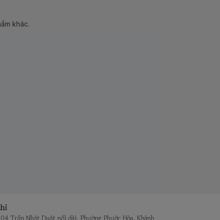
hẩm khác.
hỉ
104 Trần Nhật Duật nối dài, Phường Phước Hòa, Khánh