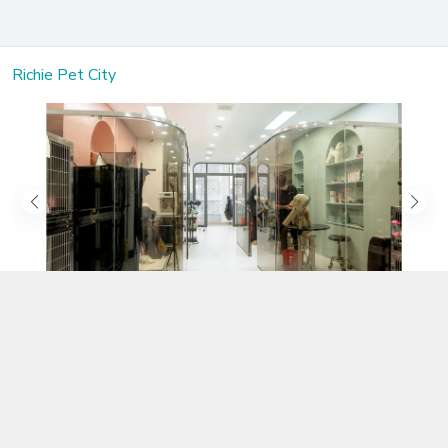
Richie Pet City
Kết nối với chúng tôi
02583.899.699
https://www.facebook.com/richiepetcity/
richiepetshopnt@gmail.com
Địa chỉ
Lô 104 Trần Nhật Duật nối dài, Phường Phước Hòa, Khánh Hòa -