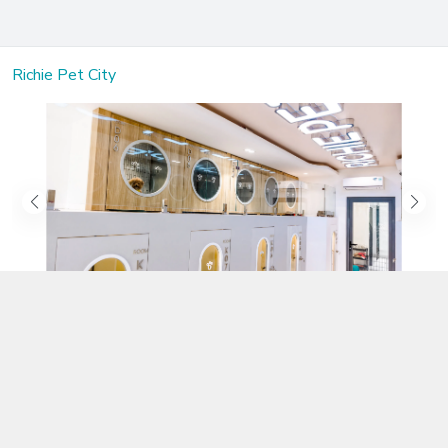
Richie Pet City
Kết nối với chúng tôi
02583.899.699
https://www.facebook.com/richiepetcity/
richiepetshopnt@gmail.com
Địa chỉ
Lô 104 Trần Nhật Duật nối dài, Phường Phước Hòa, Khánh Hòa -