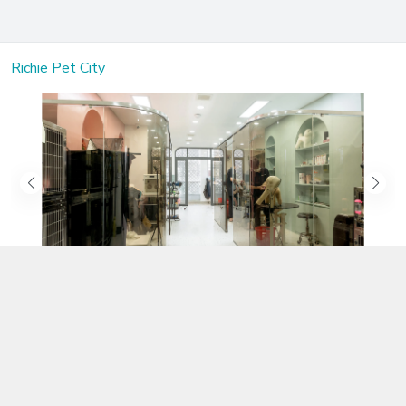
Richie Pet City
Kết nối với chúng tôi
02583.899.699
https://www.facebook.com/richiepetcity/
richiepetshopnt@gmail.com
Địa chỉ
Lô 104 Trần Nhật Duật nối dài, Phường Phước Hòa, Khánh Hòa -