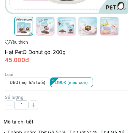
Yêu thích
Hạt PetQ Donut gói 200g
45.000đ
Loại
:
D90 (mọi lứa tuổi)
D90K (mèo con)
Số lượng
Mô tả chi tiết
- Thành phần: Thịt Gà 50%, Thịt Vịt 20%, Thịt Gà Xé