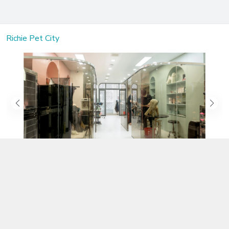
Richie Pet City
Kết nối với chúng tôi
02583.899.699
https://www.facebook.com/richiepetcity/
richiepetshopnt@gmail.com
Địa chỉ
Lô 104 Trần Nhật Duật nối dài, Phường Phước Hòa, Khánh Hòa -