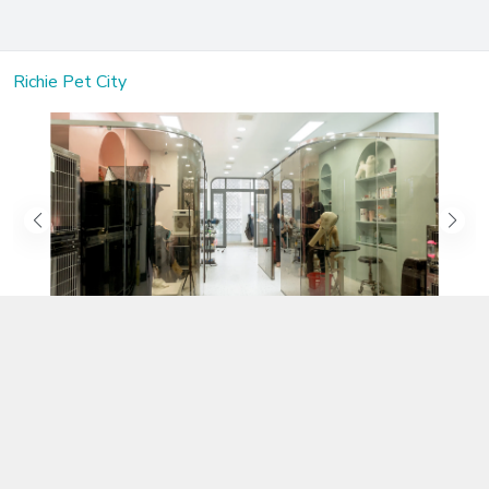
Richie Pet City
Kết nối với chúng tôi
02583.899.699
https://www.facebook.com/richiepetcity/
richiepetshopnt@gmail.com
Địa chỉ
Lô 104 Trần Nhật Duật nối dài, Phường Phước Hòa, Khánh Hòa -