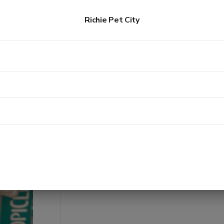
- HẠT CHO CHÓ
Sample hạt ANF FRESH MEAT cho chó mọi lứa tuổ
Richie Pet City
Sample hạt ANF FRESH MEA
40g
12.000đ
Số lượng
Thêm giỏ hàng