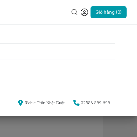
i 40g
Giỏ hàng (0)
T cho chó mọi lứa tuổi
Yêu thích
Mua ngay
Richie Trần Nhật Duật
02583.899.699