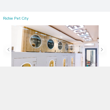
Richie Pet City
Kết nối với chúng tôi
02583.899.699
https://www.facebook.com/richiepetcity/
richiepetshopnt@gmail.com
Địa chỉ
Lô 104 Trần Nhật Duật nối dài, Phường Phước Hòa, Khánh Hòa -