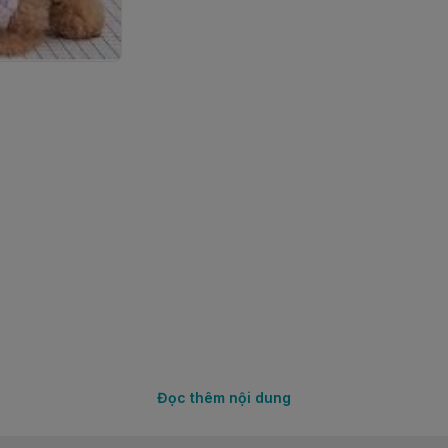
Đọc thêm nội dung
 mẹ ko phải lo lắng gì nữa nhé! 
