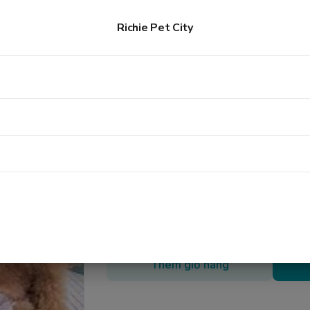
ỈM
Bỉm Dono cho chó cái và mèo miếng lẻ
Richie Pet City
Bỉm Dono cho chó cái và 
8.000đ
Kích cỡ
:
Size M(5-8kg) (30-50cm)
XS (2-3kg
Số lượng
Thêm giỏ hàng