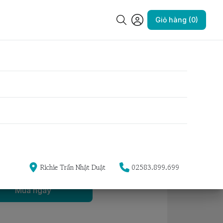
Giỏ hàng (0)
mèo miếng lẻ
Yêu thích
) (22-40cm)
Richie Trần Nhật Duật
02583.899.699
Mua ngay