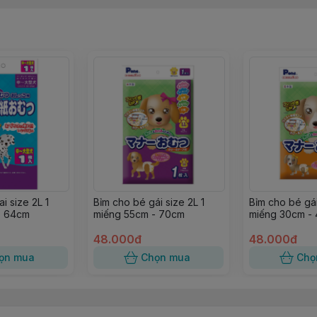
chiếc 

miếng 

 miếng 
m: bịch 10 miếng
i size 2L 1
Bỉm cho bé gái size 2L 1
Bỉm cho bé gái
- 64cm
miếng 55cm - 70cm
miếng 30cm -
48.000đ
48.000đ
ọn mua
Chọn mua
Chọ