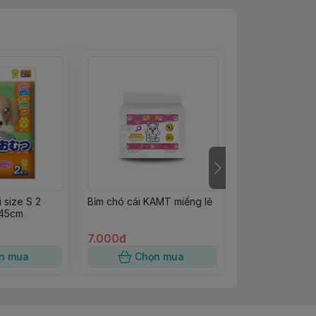
 size S 2
Bỉm chó cái KAMT miếng lẻ
Bỉm chó đực Ka
 45cm
7.000đ
75.000đ
n mua
Chọn mua
Chọn