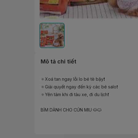
Mô tả chi tiết
🔅Xoá tan ngay lỗi lo bé tè bậy❗️

🔅Giải quyết ngay đến kỳ các bé salo❗️

🔅Yên tâm khi đi tàu xe, đi du lịch❗️

BỈM DÀNH CHO CÚN MIU 🐶🐱

Với chất liệu siêu an toàn và thấm hút tốt, các bộ