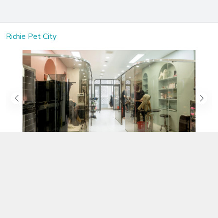
Richie Pet City
Kết nối với chúng tôi
02583.899.699
https://www.facebook.com/richiepetcity/
richiepetshopnt@gmail.com
Địa chỉ
Lô 104 Trần Nhật Duật nối dài, Phường Phước Hòa, Khánh Hòa -