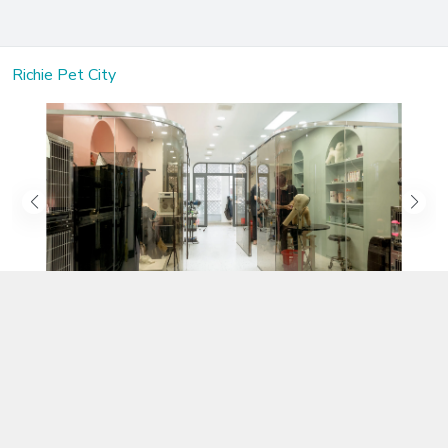
Richie Pet City
Kết nối với chúng tôi
02583.899.699
https://www.facebook.com/richiepetcity/
richiepetshopnt@gmail.com
Địa chỉ
Lô 104 Trần Nhật Duật nối dài, Phường Phước Hòa, Khánh Hòa -