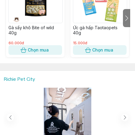
Thành phần dinh dưỡng :
Crude Protein (min) 7.0%
Crude Fat (min) 0.2%
Gà sấy khô Bite of wild
Ức gà hấp Taotaopets
40g
40g
Crude Fiber (max) 1.0%
60.000đ
15.000đ
Ash (max) 2.0%
Chọn mua
Chọn mua
Moisture (max) 90.0%
Aatas Cat Cream có 3 vị: gà ,cá ngừ, cá hồi
- Quy cách đóng gói: 1 gói x 16g
Richie Pet City