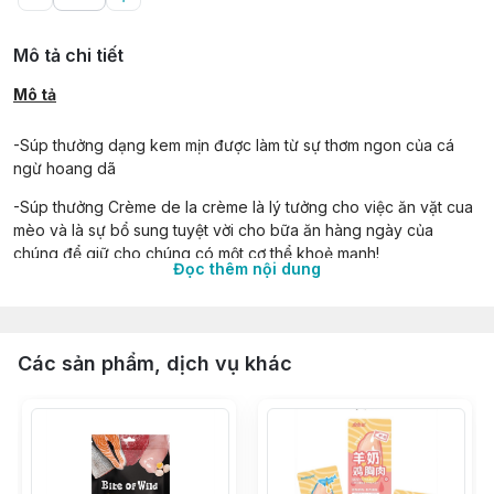
Mô tả chi tiết
Mô tả
-Súp thưởng dạng kem mịn được làm từ sự thơm ngon của cá
ngừ hoang dã
-Súp thưởng Crème de la crème là lý tưởng cho việc ăn vặt cua
mèo và là sự bổ sung tuyệt vời cho bữa ăn hàng ngày của
chúng để giữ cho chúng có một cơ thể khoẻ mạnh!
Đọc thêm nội dung
-Mỗi túi súp chứa rất nhiều hương vị cá ngừ thơm ngon với một
hương vị mà tất cả các con mèo sẽ yêu thích.
-Aatas Cat Crème de la crème là thức ăn bổ sung cho thú cưng
Các sản phẩm, dịch vụ khác
dành cho mèo . Cho ăn cùng với Aatas Cat Dry Food, cho chế
độ ăn uống đầy đủ và cân bằng.
-Những túi súp không có ngũ cốc, carrageenan, màu nhân tạo
và chất bảo quản