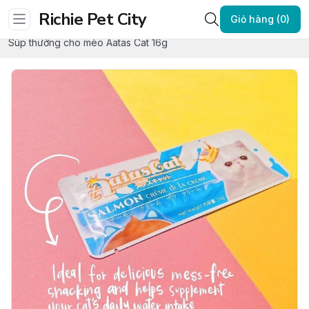
Richie Pet City
Trang chủ
SNACK THƯỞNG - ĐỒ ĂN VẶT
Giỏ hàng (0)
SNACK THƯỞNG CHO MÈO
Súp thưởng cho mèo Aatas Cat 16g