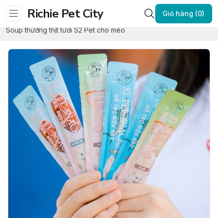
Richie Pet City
Trang chủ
SNACK THƯỞNG - ĐỒ ĂN VẶT
Giỏ hàng (0)
SNACK THƯỞNG CHO MÈO
Soup thưởng thịt tươi S2 Pet cho mèo