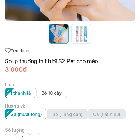
Yêu thích
Soup thưởng thịt tươi S2 Pet cho mèo
3.000đ
Loại
:
1 thanh lẻ
Bó 10 cây
Hương vị
:
Gà (mượt lông)
Bò (Tăng cân)
Cá (tiết niệu)
Số lượng