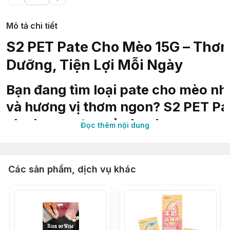
Mô tả chi tiết
S2 PET Pate Cho Mèo 15G – Thơ
Dưỡng, Tiện Lợi Mỗi Ngày
Bạn đang tìm loại pate cho mèo n
và hương vị thơm ngon? S2 PET Pat
cho boss cưng của bạn!
Đọc thêm nội dung
3 HƯƠNG VỊ HẤP DẪN – KHÓ LÒNG CHỐI TỪ
S2 PET mang đến 3 hương vị “được lòng” cả những bé
Các sản phẩm, dịch vụ khác
mèo khó tính nhất:
Pate vị bò: Đậm đà, bổ sung năng lượng
Pate vị gà: Thơm nhẹ, dễ tiêu hóa