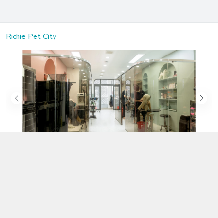
Richie Pet City
Kết nối với chúng tôi
02583.899.699
https://www.facebook.com/richiepetcity/
richiepetshopnt@gmail.com
Địa chỉ
Lô 104 Trần Nhật Duật nối dài, Phường Phước Hòa, Khánh Hòa -