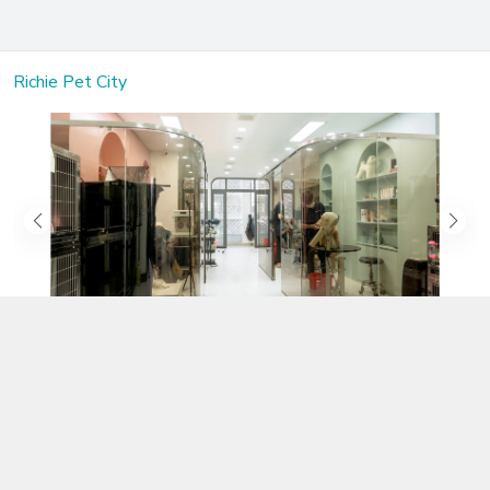
Richie Pet City
Kết nối với chúng tôi
02583.899.699
https://www.facebook.com/richiepetcity/
richiepetshopnt@gmail.com
Địa chỉ
Lô 104 Trần Nhật Duật nối dài, Phường Phước Hòa, Khánh Hòa -