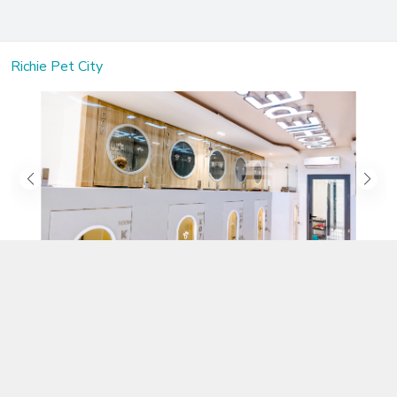
Richie Pet City
Kết nối với chúng tôi
02583.899.699
https://www.facebook.com/richiepetcity/
richiepetshopnt@gmail.com
Địa chỉ
Lô 104 Trần Nhật Duật nối dài, Phường Phước Hòa, Khánh Hòa -