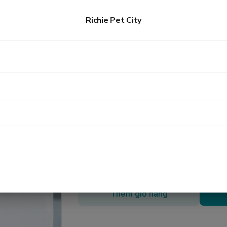
ROOMING - LƯỢC
Lược slicker chải lông rối có nút bấm cho chó
Richie Pet City
Lược slicker chải lông rối
60.000đ
Màu sắc
:
Hồng
Số lượng
Thêm giỏ hàng