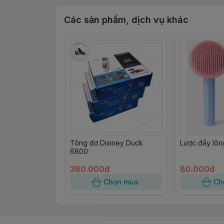
Thiết kế đầu lông hơi cong giúp chải lông
Các sản phẩm, dịch vụ khác
Tay cầm cao su chắc chắn cùng màu sắc 
Lược cầm khá chắn, nặng tay chải gỡ rối
Hai màu để lựa chọn: xanh, hồng.
Tông đơ Dismey Duck
Lược đẩy lôn
6800
380.000đ
80.000đ
Chọn mua
Ch