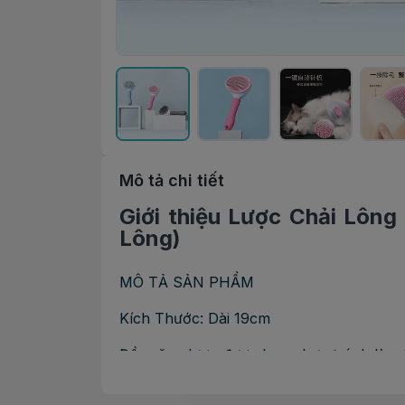
Mô tả chi tiết
Giới thiệu Lược Chải Lô
Lông)
MÔ TẢ SẢN PHẨM
Kích Thước: Dài 19cm
Đầu răng lược được bọc nhựa tránh làm tổn
Đặc biệt lược có chức năng đẩy lông giúp