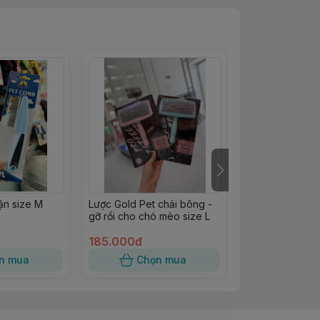
ận size M
Lược Gold Pet chải bông -
Lược thẳng chải
gỡ rối cho chó mèo size L
rối chống tĩnh đ
185.000đ
100.000đ
n mua
Chọn mua
Chọn