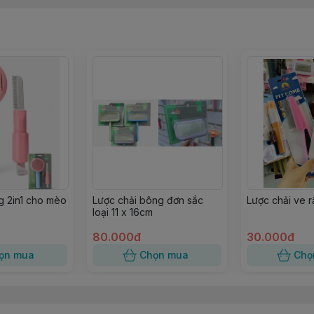
 dễ dàng, đặc biệt là vùng đầu và cổ vật nuôi.
tươi sáng bắt mắt.
 rất nhanh.
g 2in1 cho mèo
Lược chải bông đơn sắc
Lược chải ve r
loại 11 x 16cm
80.000đ
30.000đ
ọn mua
Chọn mua
Chọ