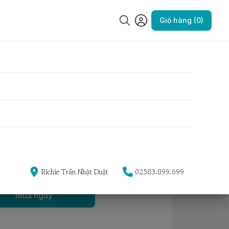
 mèo
Giỏ hàng (0)
 có nút bấm cho chó mèo
Yêu thích
Richie Trần Nhật Duật
02583.899.699
Mua ngay