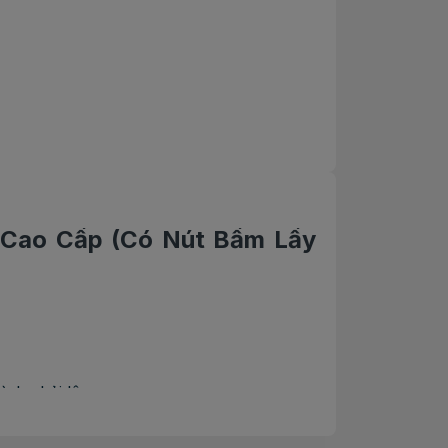
 Cao Cấp (Có Nút Bấm Lấy
ình chải lông.