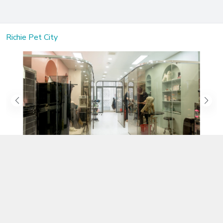
Richie Pet City
Kết nối với chúng tôi
02583.899.699
https://www.facebook.com/richiepetcity/
richiepetshopnt@gmail.com
Địa chỉ
Lô 104 Trần Nhật Duật nối dài, Phường Phước Hòa, Khánh Hòa -