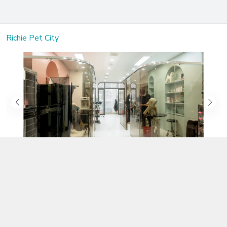
Richie Pet City
Kết nối với chúng tôi
02583.899.699
https://www.facebook.com/richiepetcity/
richiepetshopnt@gmail.com
Địa chỉ
Lô 104 Trần Nhật Duật nối dài, Phường Phước Hòa, Khánh Hòa -