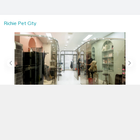
Richie Pet City
Kết nối với chúng tôi
02583.899.699
https://www.facebook.com/richiepetcity/
richiepetshopnt@gmail.com
Địa chỉ
Lô 104 Trần Nhật Duật nối dài, Phường Phước Hòa, Khánh Hòa -