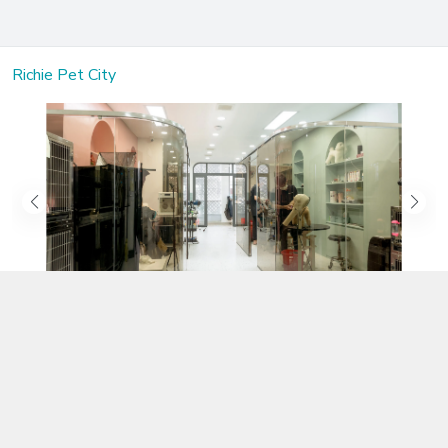
Richie Pet City
Kết nối với chúng tôi
02583.899.699
https://www.facebook.com/richiepetcity/
richiepetshopnt@gmail.com
Địa chỉ
Lô 104 Trần Nhật Duật nối dài, Phường Phước Hòa, Khánh Hòa -