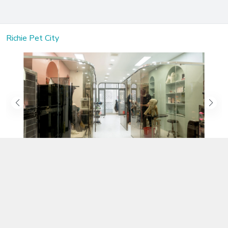
Richie Pet City
Kết nối với chúng tôi
02583.899.699
https://www.facebook.com/richiepetcity/
richiepetshopnt@gmail.com
Địa chỉ
Lô 104 Trần Nhật Duật nối dài, Phường Phước Hòa, Khánh Hòa -