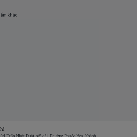
hẩm khác.
hỉ
104 Trần Nhật Duật nối dài, Phường Phước Hòa, Khánh