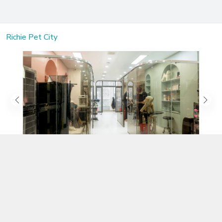
Richie Pet City
Kết nối với chúng tôi
02583.899.699
https://www.facebook.com/richiepetcity/
richiepetshopnt@gmail.com
Địa chỉ
Lô 104 Trần Nhật Duật nối dài, Phường Phước Hòa, Khánh Hòa -