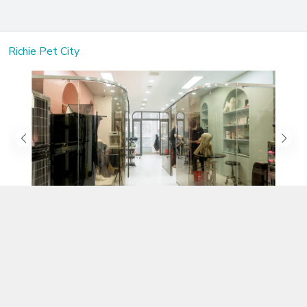
Richie Pet City
Kết nối với chúng tôi
02583.899.699
https://www.facebook.com/richiepetcity/
richiepetshopnt@gmail.com
Địa chỉ
Lô 104 Trần Nhật Duật nối dài, Phường Phước Hòa, Khánh Hòa -