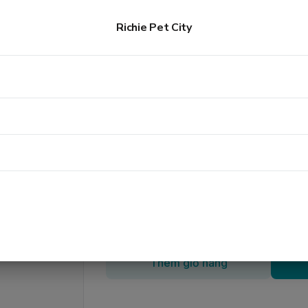
Chuồng thanh lý
Richie Pet City
Chuồng thanh lý
300.000đ
Loại
:
inox
Số lượng
Thêm giỏ hàng