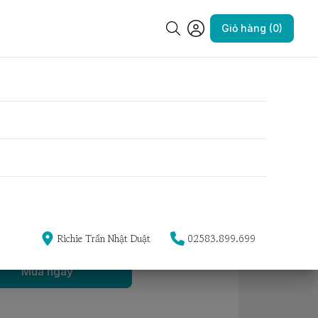
Giỏ hàng (0)
Yêu thích
Richie Trần Nhật Duật
02583.899.699
Mua ngay