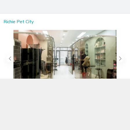
Richie Pet City
Kết nối với chúng tôi
02583.899.699
https://www.facebook.com/richiepetcity/
richiepetshopnt@gmail.com
Địa chỉ
Lô 104 Trần Nhật Duật nối dài, Phường Phước Hòa, Khánh Hòa -