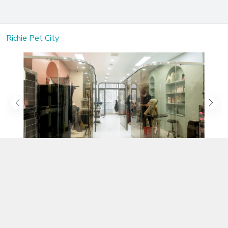
Richie Pet City
Kết nối với chúng tôi
02583.899.699
https://www.facebook.com/richiepetcity/
richiepetshopnt@gmail.com
Địa chỉ
Lô 104 Trần Nhật Duật nối dài, Phường Phước Hòa, Khánh Hòa -