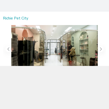
Richie Pet City
Kết nối với chúng tôi
02583.899.699
https://www.facebook.com/richiepetcity/
richiepetshopnt@gmail.com
Địa chỉ
Lô 104 Trần Nhật Duật nối dài, Phường Phước Hòa, Khánh Hòa -