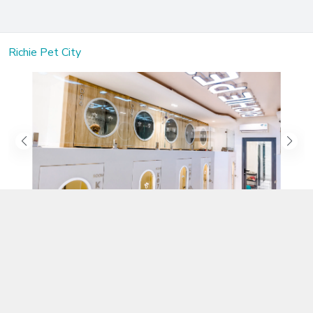
Richie Pet City
Kết nối với chúng tôi
02583.899.699
https://www.facebook.com/richiepetcity/
richiepetshopnt@gmail.com
Địa chỉ
Lô 104 Trần Nhật Duật nối dài, Phường Phước Hòa, Khánh Hòa -